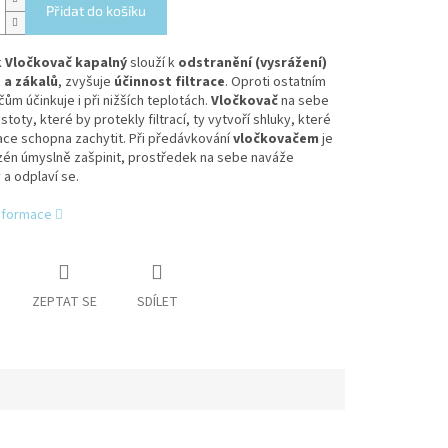
Přidat do košíku
k
Vločkovač kapalný
slouží k
odstranění (vysrážení)
 a zákalů
, zvyšuje
účinnost filtrace
. Oproti ostatním
ům účinkuje i při nižších teplotách.
Vločkovač
na sebe
stoty, které by protekly filtrací, ty vytvoří shluky, které
trace schopna zachytit. Při předávkování
vločkovačem
je
zén úmyslně zašpinit, prostředek na sebe naváže
 a odplaví se.
informace
ZEPTAT SE
SDÍLET