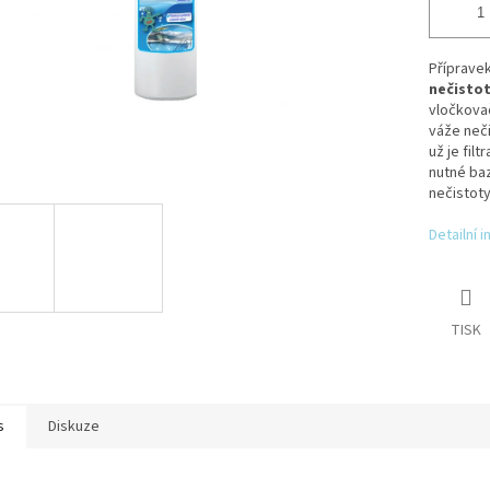
Příprave
nečistot
vločkovač
váže neči
už je fil
nutné ba
nečistoty
Detailní 
TISK
s
Diskuze