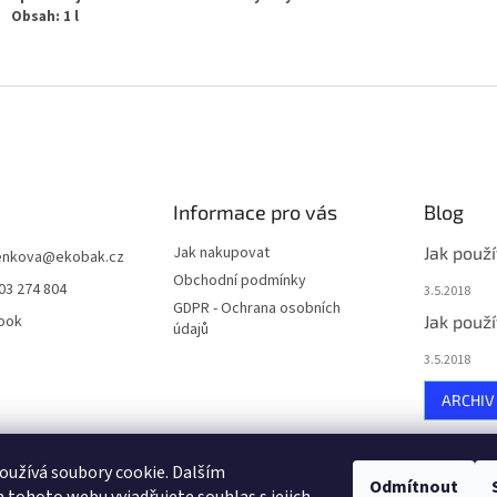
Obsah: 1 l
Informace pro vás
Blog
Jak nakupovat
Jak použ
enkova
@
ekobak.cz
Obchodní podmínky
03 274 804
3.5.2018
GDPR - Ochrana osobních
ook
Jak použ
údajů
3.5.2018
ARCHIV
užívá soubory cookie. Dalším
Najdete nás i na MALL.CZ
Odmítnout