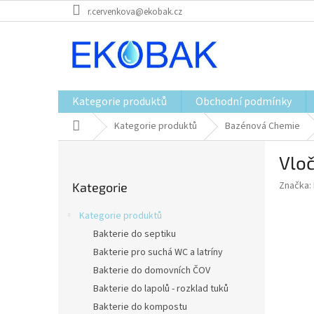
Přejít
r.cervenkova@ekobak.cz
na
obsah
Kategorie produktů
Obchodní podmínky
Domů
Kategorie produktů
Bazénová Chemie
P
Vloč
o
Přeskočit
s
Značka:
Kategorie
kategorie
t
r
Kategorie produktů
a
Bakterie do septiku
n
Bakterie pro suchá WC a latríny
n
í
Bakterie do domovních ČOV
p
Bakterie do lapolů - rozklad tuků
a
Bakterie do kompostu