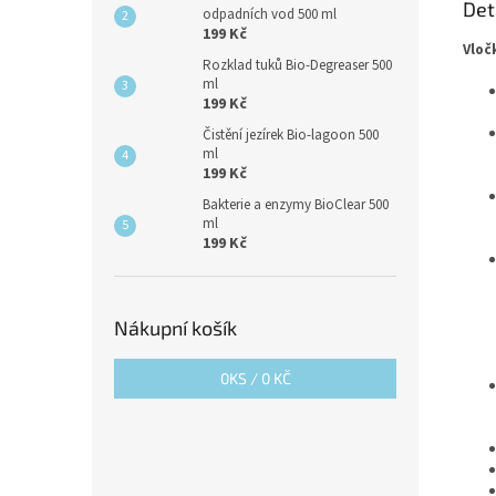
Det
odpadních vod 500 ml
199 Kč
Vloč
Rozklad tuků Bio-Degreaser 500
ml
199 Kč
Čistění jezírek Bio-lagoon 500
ml
199 Kč
Bakterie a enzymy BioClear 500
ml
199 Kč
Nákupní košík
0
KS /
0 KČ