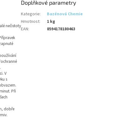
Doplňkové parametry
Kategorie
:
Bazénová Chemie
Hmotnost
:
1 kg
lé nečistoty
EAN
:
8594178180463
Přípravek
 zapnuté
používání
e/ochranné
.
i. V
yku s
 obvazem.
inut. Při
všech
h, dobře
rmiv.