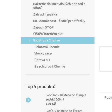
n
Bakterie do kuchyňských odpadů a
e
sifonů
l
Zahradní jezírka
BIO domácnost - čistící prostředky
Zápach STOP
Čištění interiéru aut
Bazénová Chemie
Chlorová Chemie
Vločkovače
Úprava pH
Bezchlorová Chemie
Top 5 produktů
Bioclean - Bakterie do žump a
Popi
septiků 500ml
199 Kč
BioČOV Bakterie do čistíren