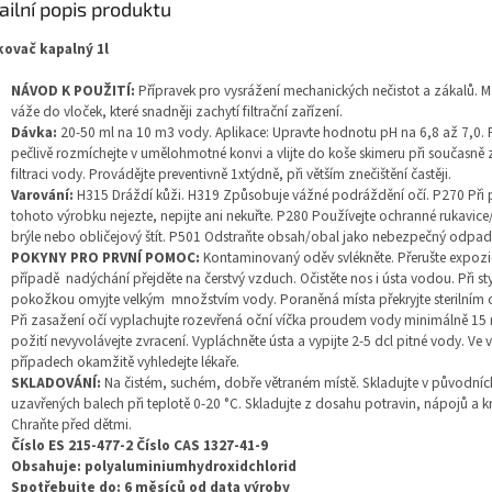
ailní popis produktu
kovač kapalný 1l
NÁVOD K POUŽITÍ:
Přípravek pro vysrážení mechanických nečistot a zákalů. Ma
váže do vloček, které snadněji zachytí filtrační zařízení.
Dávka:
20-50 ml na 10 m3 vody. Aplikace: Upravte hodnotu pH na 6,8 až 7,0. 
pečlivě rozmíchejte v umělohmotné konvi a vlijte do koše skimeru při současně
filtraci vody. Provádějte preventivně 1xtýdně, při větším znečištění častěji.
Varování:
H315 Dráždí kůži. H319 Způsobuje vážné podráždění očí. P270 Při 
tohoto výrobku nejezte, nepijte ani nekuřte. P280 Používejte ochranné rukavic
brýle nebo obličejový štít. P501 Odstraňte obsah/obal jako nebezpečný odpad
POKYNY PRO PRVNÍ POMOC:
Kontaminovaný oděv svlékněte. Přerušte expozic
případě nadýchání přejděte na čerstvý vzduch. Očistěte nos i ústa vodou. Při st
pokožkou omyjte velkým množstvím vody. Poraněná místa překryjte sterilním
Při zasažení očí vyplachujte rozevřená oční víčka proudem vody minimálně 15 m
požití nevyvolávejte zvracení. Vypláchněte ústa a vypijte 2-5 dcl pitné vody. Ve 
případech okamžitě vyhledejte lékaře.
SKLADOVÁNÍ:
Na čistém, suchém, dobře větraném místě. Skladujte v původníc
uzavřených balech při teplotě 0-20 °C. Skladujte z dosahu potravin, nápojů a k
Chraňte před dětmi.
Číslo ES 215-477-2 Číslo CAS 1327-41-9
Obsahuje: polyaluminiumhydroxidchlorid
Spotřebujte do: 6 měsíců od data výroby