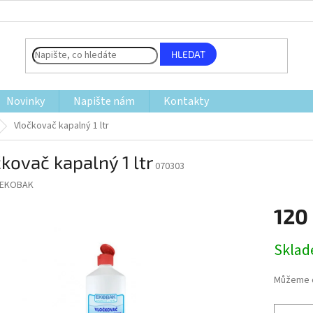
HLEDAT
Novinky
Napište nám
Kontakty
Vločkovač kapalný 1 ltr
kovač kapalný 1 ltr
070303
EKOBAK
120
Měrná
Skla
cena:
Můžeme d