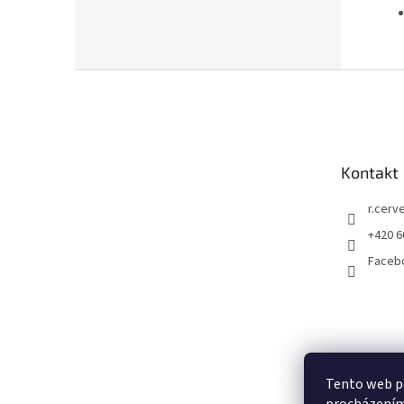
Z
á
p
a
t
Kontakt
í
r.cerv
+420 6
Faceb
Tento web po