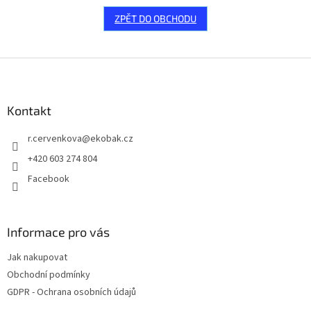
ZPĚT DO OBCHODU
Z
á
p
a
Kontakt
t
r.cervenkova
@
ekobak.cz
í
+420 603 274 804
Facebook
Informace pro vás
Jak nakupovat
Obchodní podmínky
GDPR - Ochrana osobních údajů