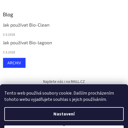
Blog
Jak používat Bio-Clean
3.5.2018
Jak používat Bio-lagoon
3.5.2018
ARCHIV
Najdete nás i na MALL.CZ
Tento web používá soubory cookie. Dalším procházením
tohoto webu vyjadřujete souhlas s jejich používáním.
Vytvořil Shoptet
Nastavení
Copyright 2026
Ekobak,s.r.o.
. Všechna práva vyhrazena.
Upravit