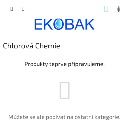
Přejít
NÁKUP
na
obsah
KOŠÍK
Chlorová Chemie
Produkty teprve připravujeme.
Můžete se ale podívat na ostatní kategorie.