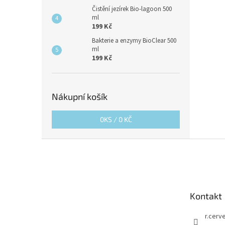
Čistění jezírek Bio-lagoon 500
ml
199 Kč
Bakterie a enzymy BioClear 500
ml
199 Kč
Nákupní košík
0
KS /
0 KČ
Z
á
p
a
t
Kontakt
í
r.cerv