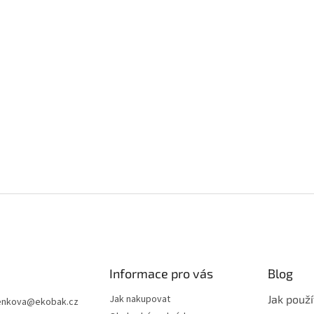
Informace pro vás
Blog
Jak nakupovat
Jak použ
enkova
@
ekobak.cz