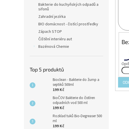
n
Bakterie do kuchyňských odpadů a
e
sifonů
l
Zahradní jezírka
BIO domácnost - čistící prostředky
Zápach STOP
Čištění interiéru aut
Be
Bazénová Chemie
Opiš
Top 5 produktů
Bioclean - Bakterie do žump a
OD
septiků 500ml
199 Kč
BioČOV Bakterie do čistíren
odpadních vod 500 ml
199 Kč
Rozklad tuků Bio-Degreaser 500
ml
199 Kč