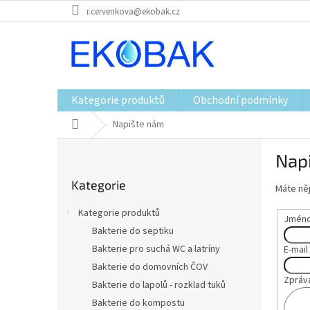
Přejít
r.cervenkova@ekobak.cz
na
obsah
Kategorie produktů
Obchodní podmínky
Domů
Napište nám
P
Nap
o
Přeskočit
s
Kategorie
kategorie
Máte něj
t
r
Kategorie produktů
Jméno 
a
Bakterie do septiku
n
Bakterie pro suchá WC a latríny
E-mail
n
í
Bakterie do domovních ČOV
Zpráv
p
Bakterie do lapolů - rozklad tuků
a
Bakterie do kompostu