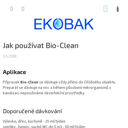
Přejít
NÁKUP
na
obsah
KOŠÍK
Jak používat Bio-Clean
3.5.2018
Aplikace
Přípravek
Bio-Clean
se dávkuje vždy přímo do čištěného objektu.
Preparát se dávkuje na noc a během působení mikrorganismů v
kanalizaci nepoužíváme dezinfekční prostředky.
Doporučené dávkování
Výlevka, dřez, kuchyně - 25 ml/týden
septiky, žumpy, suché WC do 5 m3 - 50 ml/týden