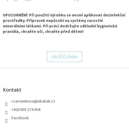
UPOZORNĚNÍ: Při použití výrobku se nesmí aplikovat dezinfekční
prostředky. Přípravek nepůsobí na systémy zarostlé
minerálními látkami. Při práci dodržujte základní hygienická
pravidla, chraňte oči, chraňte před dětmi!
DALŠÍ ČLÁNEK
Z
á
p
a
Kontakt
t
r.cervenkova
@
ekobak.cz
í
+420 603 274 804
Facebook