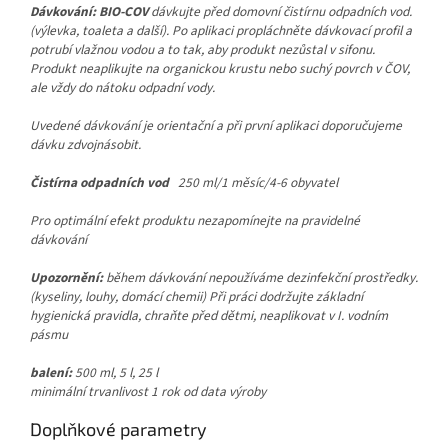
Dávkování: BIO-COV
dávkujte před domovní čistírnu odpadních vod.
(výlevka, toaleta a další). Po aplikaci propláchněte dávkovací profil a
potrubí vlažnou vodou a to tak, aby produkt nezůstal v sifonu.
Produkt neaplikujte na organickou krustu nebo suchý povrch v ČOV,
ale vždy do nátoku odpadní vody.
Uvedené dávkování je orientační a při první aplikaci doporučujeme
dávku zdvojnásobit.
Čistírna odpadních vod
250 ml/1 měsíc/4-6 obyvatel
Pro optimální efekt produktu nezapomínejte na pravidelné
dávkování
Upozornění:
během dávkování nepoužíváme dezinfekční prostředky.
(kyseliny, louhy, domácí chemii) Při práci dodržujte základní
hygienická pravidla, chraňte před dětmi, neaplikovat v I. vodním
pásmu
balení:
500 ml, 5 l, 25 l
minimální trvanlivost 1 rok od data výroby
Doplňkové parametry