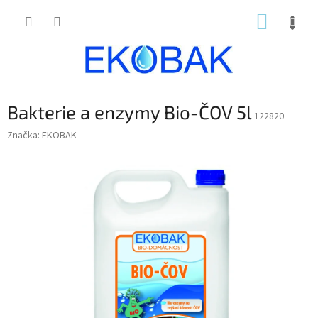
Přejít
NÁKUP
na
obsah
KOŠÍK
Bakterie a enzymy Bio-ČOV 5l
122820
Značka:
EKOBAK