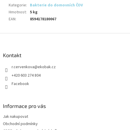
Kategorie
:
Bakterie do domovních ČOV
Hmotnost
:
5 kg
EAN
:
8594178180067
Z
á
p
a
Kontakt
t
r.cervenkova
@
ekobak.cz
í
+420 603 274 804
Facebook
Informace pro vás
Jak nakupovat
Obchodní podmínky